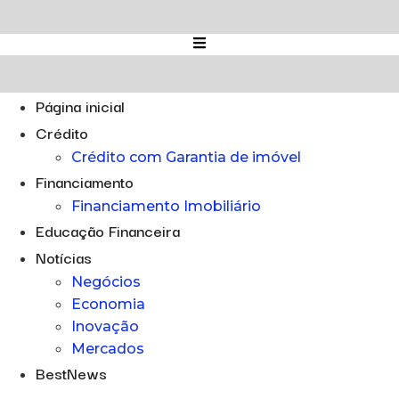
Ir
para
o
conteúdo
Página inicial
Crédito
Crédito com Garantia de imóvel
Financiamento
Financiamento Imobiliário
Educação Financeira
Notícias
Negócios
Economia
Inovação
Mercados
BestNews