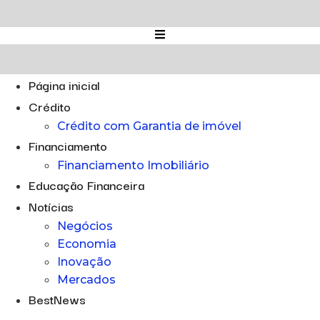
Ir
para
o
conteúdo
Página inicial
Crédito
Crédito com Garantia de imóvel
Financiamento
Financiamento Imobiliário
Educação Financeira
Notícias
Negócios
Economia
Inovação
Mercados
BestNews