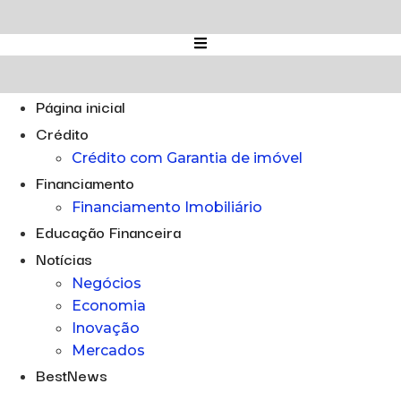
Ir
para
o
conteúdo
Página inicial
Crédito
Crédito com Garantia de imóvel
Financiamento
Financiamento Imobiliário
Educação Financeira
Notícias
Negócios
Economia
Inovação
Mercados
BestNews