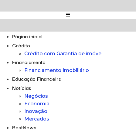
Ir
para
o
conteúdo
Página inicial
Crédito
Crédito com Garantia de imóvel
Financiamento
Financiamento Imobiliário
Educação Financeira
Notícias
Negócios
Economia
Inovação
Mercados
BestNews