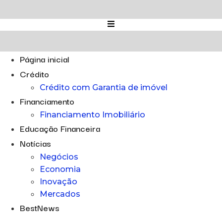
Ir
para
o
conteúdo
Página inicial
Crédito
Crédito com Garantia de imóvel
Financiamento
Financiamento Imobiliário
Educação Financeira
Notícias
Negócios
Economia
Inovação
Mercados
BestNews