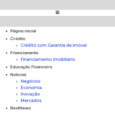
Ir
para
o
conteúdo
Página inicial
Crédito
Crédito com Garantia de imóvel
Financiamento
Financiamento Imobiliário
Educação Financeira
Notícias
Negócios
Economia
Inovação
Mercados
BestNews