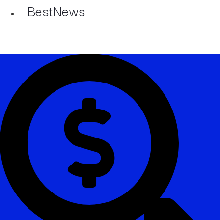
BestNews