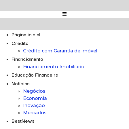
Ir
para
o
conteúdo
Página inicial
Crédito
Crédito com Garantia de imóvel
Financiamento
Financiamento Imobiliário
Educação Financeira
Notícias
Negócios
Economia
Inovação
Mercados
BestNews