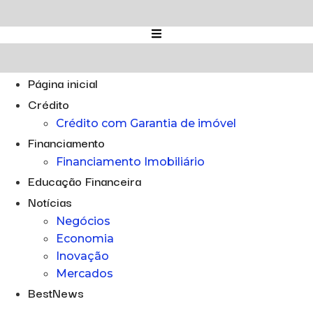
Ir
para
o
conteúdo
Página inicial
Crédito
Crédito com Garantia de imóvel
Financiamento
Financiamento Imobiliário
Educação Financeira
Notícias
Negócios
Economia
Inovação
Mercados
BestNews