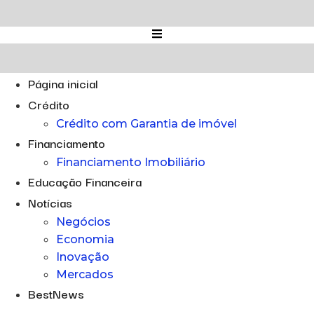
Ir
para
o
conteúdo
Página inicial
Crédito
Crédito com Garantia de imóvel
Financiamento
Financiamento Imobiliário
Educação Financeira
Notícias
Negócios
Economia
Inovação
Mercados
BestNews