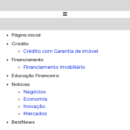
Ir
para
o
conteúdo
Página inicial
Crédito
Crédito com Garantia de imóvel
Financiamento
Financiamento Imobiliário
Educação Financeira
Notícias
Negócios
Economia
Inovação
Mercados
BestNews