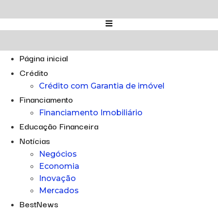
Ir
para
o
conteúdo
Página inicial
Crédito
Crédito com Garantia de imóvel
Financiamento
Financiamento Imobiliário
Educação Financeira
Notícias
Negócios
Economia
Inovação
Mercados
BestNews