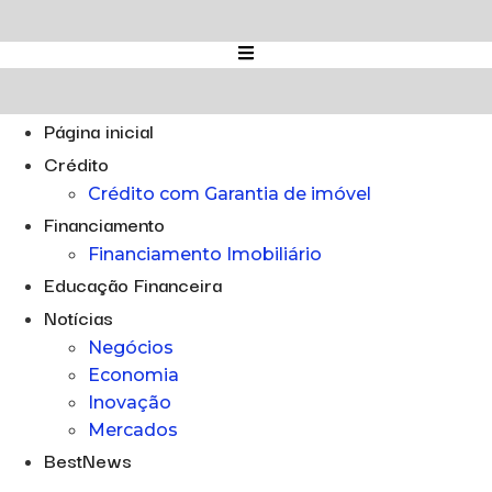
Ir
para
o
conteúdo
Página inicial
Crédito
Crédito com Garantia de imóvel
Financiamento
Financiamento Imobiliário
Educação Financeira
Notícias
Negócios
Economia
Inovação
Mercados
BestNews