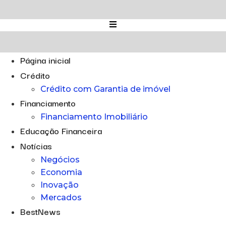
Ir
para
o
conteúdo
Página inicial
Crédito
Crédito com Garantia de imóvel
Financiamento
Financiamento Imobiliário
Educação Financeira
Notícias
Negócios
Economia
Inovação
Mercados
BestNews