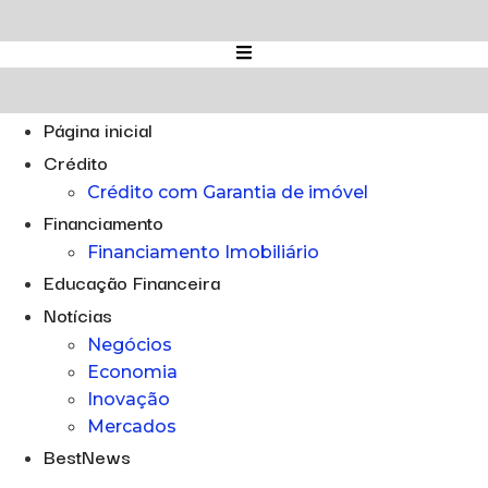
Ir
para
o
conteúdo
Página inicial
Crédito
Crédito com Garantia de imóvel
Financiamento
Financiamento Imobiliário
Educação Financeira
Notícias
Negócios
Economia
Inovação
Mercados
BestNews