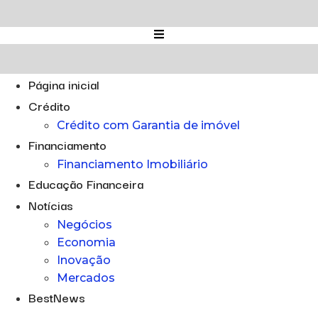
Ir
para
o
conteúdo
Página inicial
Crédito
Crédito com Garantia de imóvel
Financiamento
Financiamento Imobiliário
Educação Financeira
Notícias
Negócios
Economia
Inovação
Mercados
BestNews