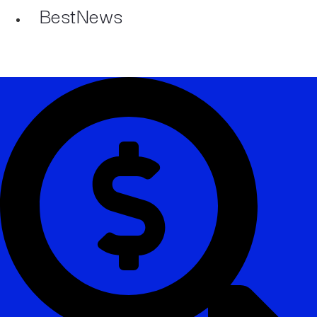
BestNews