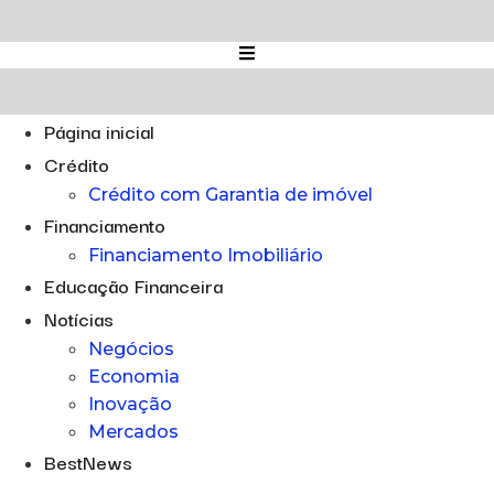
Ir
para
o
conteúdo
Página inicial
Crédito
Crédito com Garantia de imóvel
Financiamento
Financiamento Imobiliário
Educação Financeira
Notícias
Negócios
Economia
Inovação
Mercados
BestNews