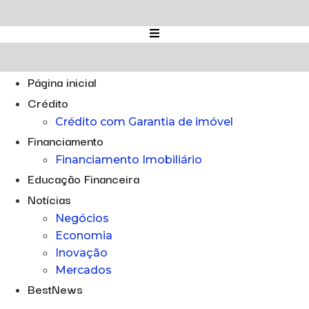
Ir
para
o
conteúdo
Página inicial
Crédito
Crédito com Garantia de imóvel
Financiamento
Financiamento Imobiliário
Educação Financeira
Notícias
Negócios
Economia
Inovação
Mercados
BestNews