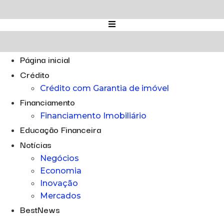
Ir
para
o
conteúdo
Página inicial
Crédito
Crédito com Garantia de imóvel
Financiamento
Financiamento Imobiliário
Educação Financeira
Notícias
Negócios
Economia
Inovação
Mercados
BestNews