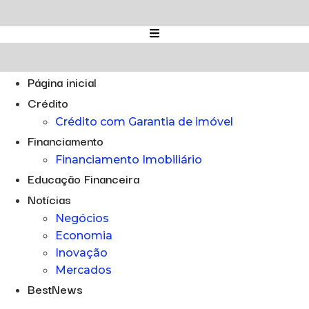
Ir
para
o
conteúdo
Página inicial
Crédito
Crédito com Garantia de imóvel
Financiamento
Financiamento Imobiliário
Educação Financeira
Notícias
Negócios
Economia
Inovação
Mercados
BestNews