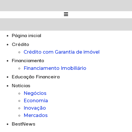
Ir
para
o
conteúdo
Página inicial
Crédito
Crédito com Garantia de imóvel
Financiamento
Financiamento Imobiliário
Educação Financeira
Notícias
Negócios
Economia
Inovação
Mercados
BestNews