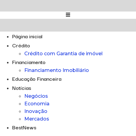
Ir
para
o
conteúdo
Página inicial
Crédito
Crédito com Garantia de imóvel
Financiamento
Financiamento Imobiliário
Educação Financeira
Notícias
Negócios
Economia
Inovação
Mercados
BestNews