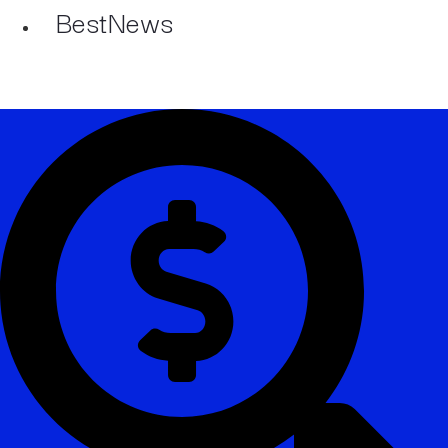
BestNews