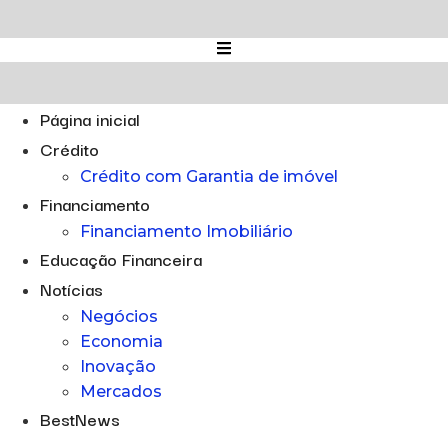
Ir
para
o
conteúdo
Página inicial
Crédito
Crédito com Garantia de imóvel
Financiamento
Financiamento Imobiliário
Educação Financeira
Notícias
Negócios
Economia
Inovação
Mercados
BestNews