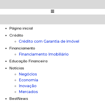
Ir
para
o
conteúdo
Página inicial
Crédito
Crédito com Garantia de imóvel
Financiamento
Financiamento Imobiliário
Educação Financeira
Notícias
Negócios
Economia
Inovação
Mercados
BestNews