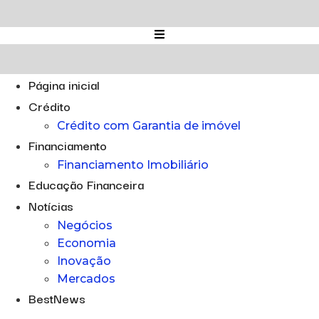
Ir
para
o
conteúdo
Página inicial
Crédito
Crédito com Garantia de imóvel
Financiamento
Financiamento Imobiliário
Educação Financeira
Notícias
Negócios
Economia
Inovação
Mercados
BestNews