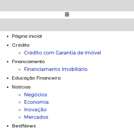
Ir
para
o
conteúdo
Página inicial
Crédito
Crédito com Garantia de imóvel
Financiamento
Financiamento Imobiliário
Educação Financeira
Notícias
Negócios
Economia
Inovação
Mercados
BestNews