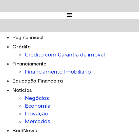
Ir
para
o
conteúdo
Página inicial
Crédito
Crédito com Garantia de imóvel
Financiamento
Financiamento Imobiliário
Educação Financeira
Notícias
Negócios
Economia
Inovação
Mercados
BestNews