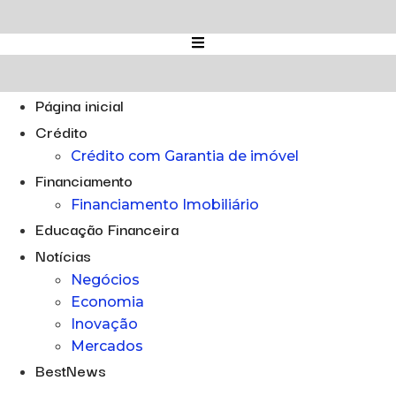
Ir
para
o
conteúdo
Página inicial
Crédito
Crédito com Garantia de imóvel
Financiamento
Financiamento Imobiliário
Educação Financeira
Notícias
Negócios
Economia
Inovação
Mercados
BestNews