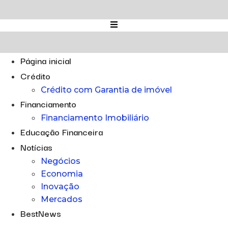
Ir
para
o
conteúdo
Página inicial
Crédito
Crédito com Garantia de imóvel
Financiamento
Financiamento Imobiliário
Educação Financeira
Notícias
Negócios
Economia
Inovação
Mercados
BestNews