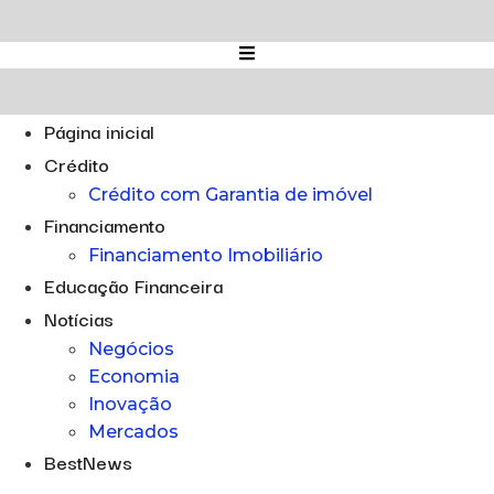
Ir
para
o
conteúdo
Página inicial
Crédito
Crédito com Garantia de imóvel
Financiamento
Financiamento Imobiliário
Educação Financeira
Notícias
Negócios
Economia
Inovação
Mercados
BestNews