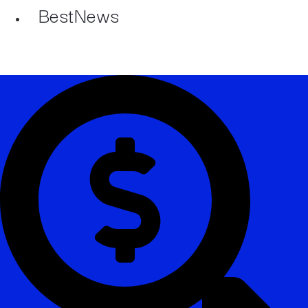
BestNews