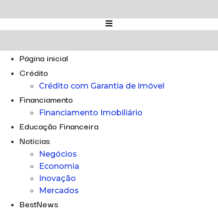
Ir
para
o
conteúdo
Página inicial
Crédito
Crédito com Garantia de imóvel
Financiamento
Financiamento Imobiliário
Educação Financeira
Notícias
Negócios
Economia
Inovação
Mercados
BestNews