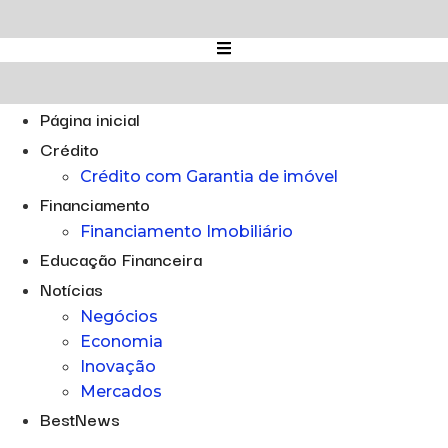
Ir
para
o
conteúdo
Página inicial
Crédito
Crédito com Garantia de imóvel
Financiamento
Financiamento Imobiliário
Educação Financeira
Notícias
Negócios
Economia
Inovação
Mercados
BestNews