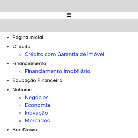
Ir
para
o
conteúdo
Página inicial
Crédito
Crédito com Garantia de imóvel
Financiamento
Financiamento Imobiliário
Educação Financeira
Notícias
Negócios
Economia
Inovação
Mercados
BestNews