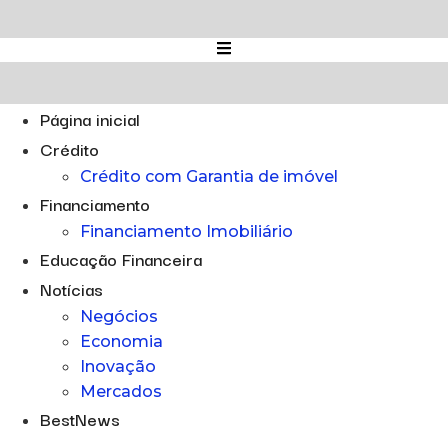
Ir
para
o
conteúdo
Página inicial
Crédito
Crédito com Garantia de imóvel
Financiamento
Financiamento Imobiliário
Educação Financeira
Notícias
Negócios
Economia
Inovação
Mercados
BestNews