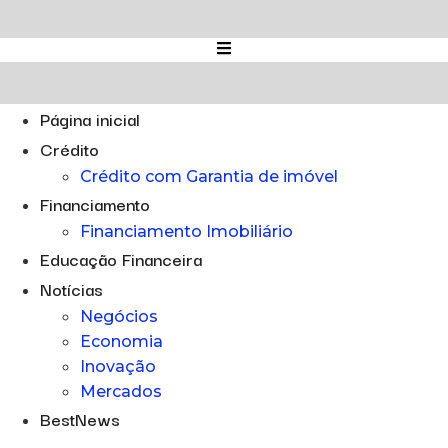
Ir
para
o
conteúdo
Página inicial
Crédito
Crédito com Garantia de imóvel
Financiamento
Financiamento Imobiliário
Educação Financeira
Notícias
Negócios
Economia
Inovação
Mercados
BestNews