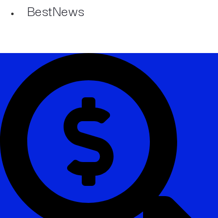
BestNews