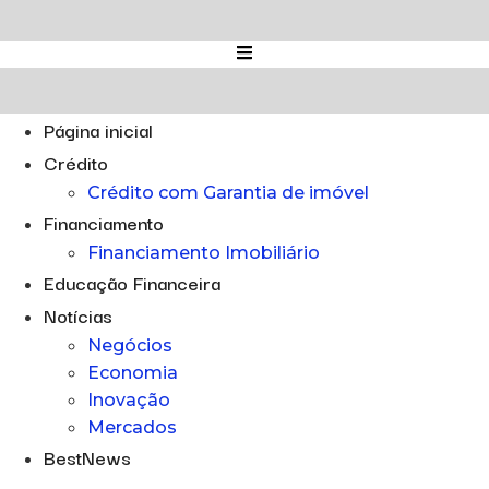
Ir
para
o
conteúdo
Página inicial
Crédito
Crédito com Garantia de imóvel
Financiamento
Financiamento Imobiliário
Educação Financeira
Notícias
Negócios
Economia
Inovação
Mercados
BestNews