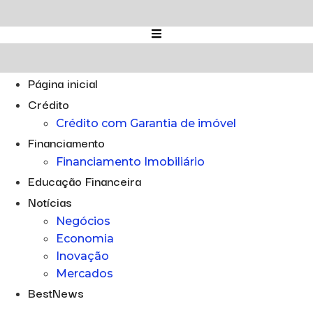
Ir
para
o
conteúdo
Página inicial
Crédito
Crédito com Garantia de imóvel
Financiamento
Financiamento Imobiliário
Educação Financeira
Notícias
Negócios
Economia
Inovação
Mercados
BestNews