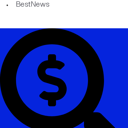
BestNews