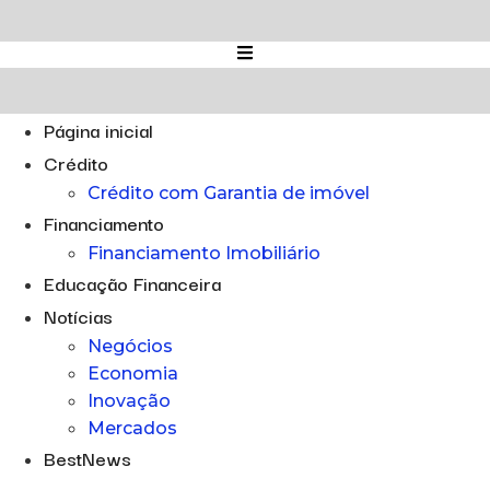
Ir
para
o
conteúdo
Página inicial
Crédito
Crédito com Garantia de imóvel
Financiamento
Financiamento Imobiliário
Educação Financeira
Notícias
Negócios
Economia
Inovação
Mercados
BestNews