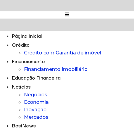
Ir
para
o
conteúdo
Página inicial
Crédito
Crédito com Garantia de imóvel
Financiamento
Financiamento Imobiliário
Educação Financeira
Notícias
Negócios
Economia
Inovação
Mercados
BestNews