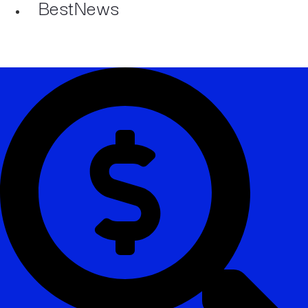
BestNews