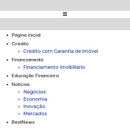
Ir
para
o
conteúdo
Página inicial
Crédito
Crédito com Garantia de imóvel
Financiamento
Financiamento Imobiliário
Educação Financeira
Notícias
Negócios
Economia
Inovação
Mercados
BestNews