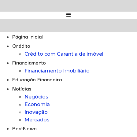
Ir
para
o
conteúdo
Página inicial
Crédito
Crédito com Garantia de imóvel
Financiamento
Financiamento Imobiliário
Educação Financeira
Notícias
Negócios
Economia
Inovação
Mercados
BestNews