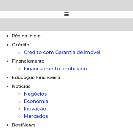
Ir
para
o
conteúdo
Página inicial
Crédito
Crédito com Garantia de imóvel
Financiamento
Financiamento Imobiliário
Educação Financeira
Notícias
Negócios
Economia
Inovação
Mercados
BestNews