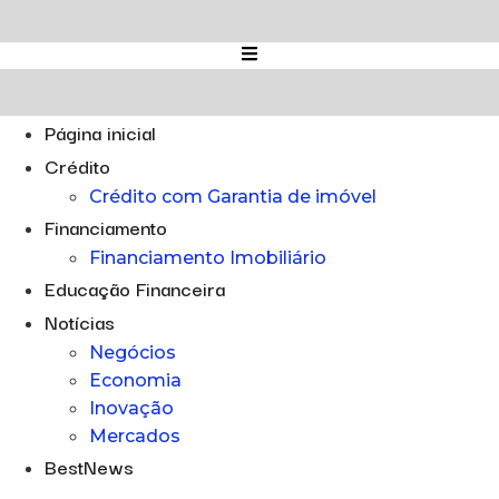
Ir
para
o
conteúdo
Página inicial
Crédito
Crédito com Garantia de imóvel
Financiamento
Financiamento Imobiliário
Educação Financeira
Notícias
Negócios
Economia
Inovação
Mercados
BestNews