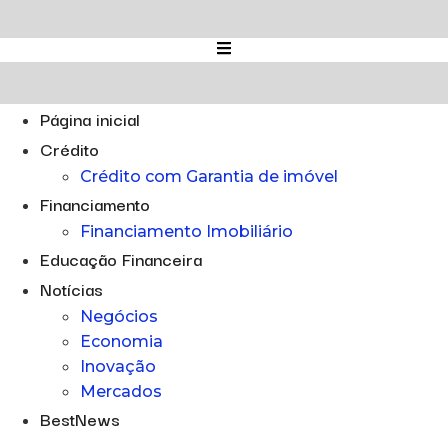
Ir
para
o
conteúdo
Página inicial
Crédito
Crédito com Garantia de imóvel
Financiamento
Financiamento Imobiliário
Educação Financeira
Notícias
Negócios
Economia
Inovação
Mercados
BestNews