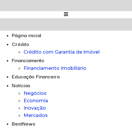
Ir
para
o
conteúdo
Página inicial
Crédito
Crédito com Garantia de imóvel
Financiamento
Financiamento Imobiliário
Educação Financeira
Notícias
Negócios
Economia
Inovação
Mercados
BestNews