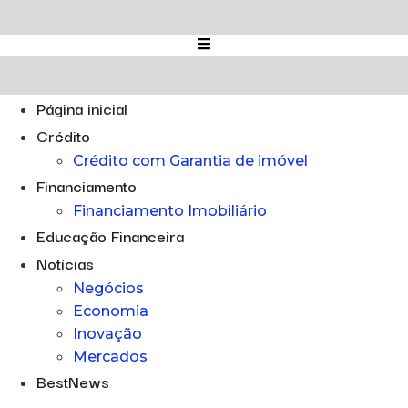
Ir
para
o
conteúdo
Página inicial
Crédito
Crédito com Garantia de imóvel
Financiamento
Financiamento Imobiliário
Educação Financeira
Notícias
Negócios
Economia
Inovação
Mercados
BestNews