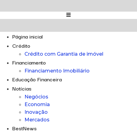
Ir
para
o
conteúdo
Página inicial
Crédito
Crédito com Garantia de imóvel
Financiamento
Financiamento Imobiliário
Educação Financeira
Notícias
Negócios
Economia
Inovação
Mercados
BestNews