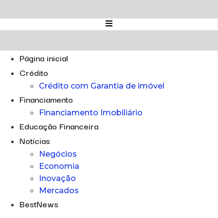
Ir
para
o
conteúdo
Página inicial
Crédito
Crédito com Garantia de imóvel
Financiamento
Financiamento Imobiliário
Educação Financeira
Notícias
Negócios
Economia
Inovação
Mercados
BestNews