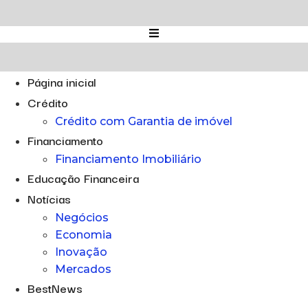
Ir
para
o
conteúdo
Página inicial
Crédito
Crédito com Garantia de imóvel
Financiamento
Financiamento Imobiliário
Educação Financeira
Notícias
Negócios
Economia
Inovação
Mercados
BestNews