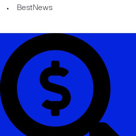
BestNews