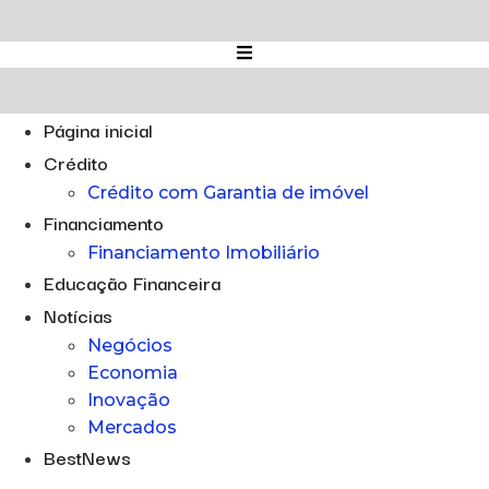
Ir
para
o
conteúdo
Página inicial
Crédito
Crédito com Garantia de imóvel
Financiamento
Financiamento Imobiliário
Educação Financeira
Notícias
Negócios
Economia
Inovação
Mercados
BestNews