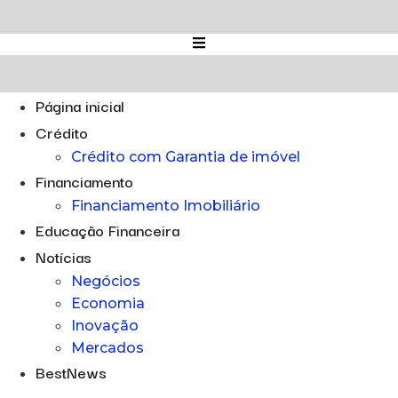
Ir
para
o
conteúdo
Página inicial
Crédito
Crédito com Garantia de imóvel
Financiamento
Financiamento Imobiliário
Educação Financeira
Notícias
Negócios
Economia
Inovação
Mercados
BestNews